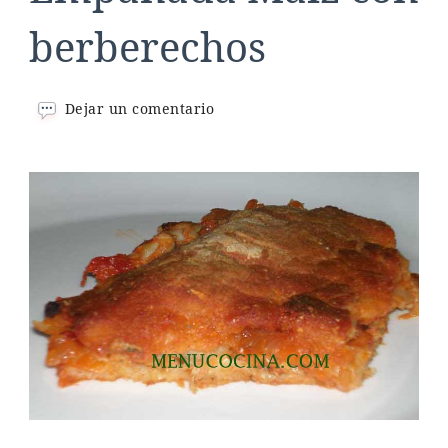
berberechos
en
Dejar un comentario
Empanada
Maíz
con
berberechos