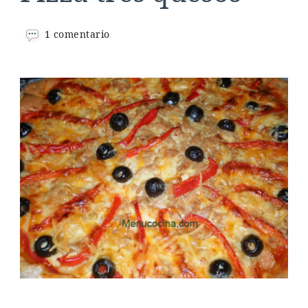
en
1 comentario
Pizza
tres
quesos