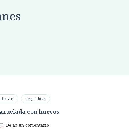
ones
Huevos
Legumbres
azuelada con huevos
en
Dejar un comentario