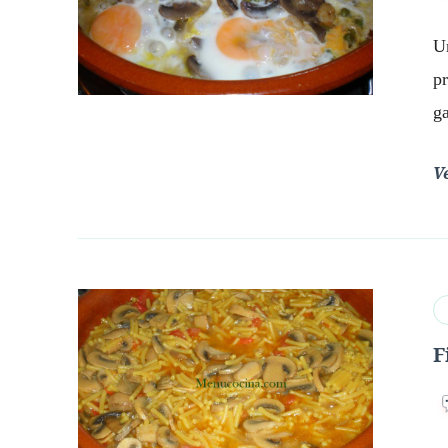
U
p
g
V
F