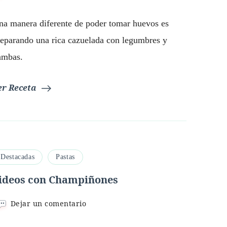
Cazuelada
con
na manera diferente de poder tomar huevos es
huevos
reparando una rica cazuelada con legumbres y
ambas.
er Receta
Destacadas
Pastas
ideos con Champiñones
en
Dejar un comentario
Fideos
con