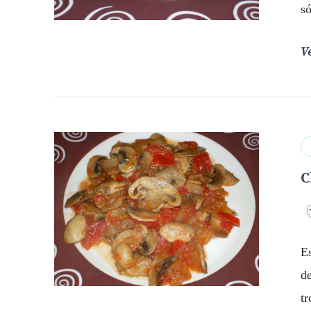
só
V
C
E
d
tr