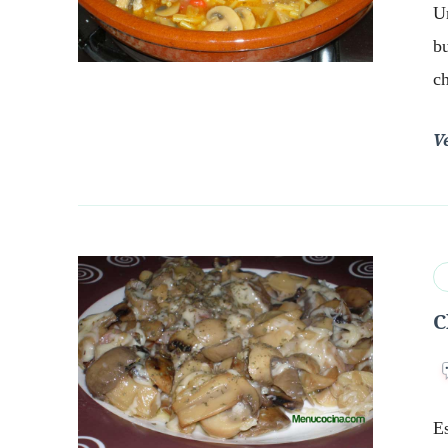
Un
b
c
V
C
E