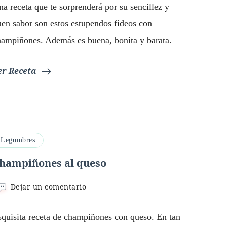
a receta que te sorprenderá por su sencillez y
Champiñones
uen sabor son estos estupendos fideos con
hampiñones. Además es buena, bonita y barata.
er Receta
Legumbres
hampiñones al queso
en
Dejar un comentario
Champiñones
al
squisita receta de champiñones con queso. En tan
queso