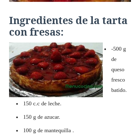
Ingredientes de la tarta
con fresas:
-500 g
de
queso
fresco
batido.
150 c.c de leche.
150 g de azucar.
100 g de mantequilla .