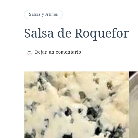
Salsas y Aliños
Salsa de Roquefor
en
Dejar un comentario
Salsa
de
Roquefor