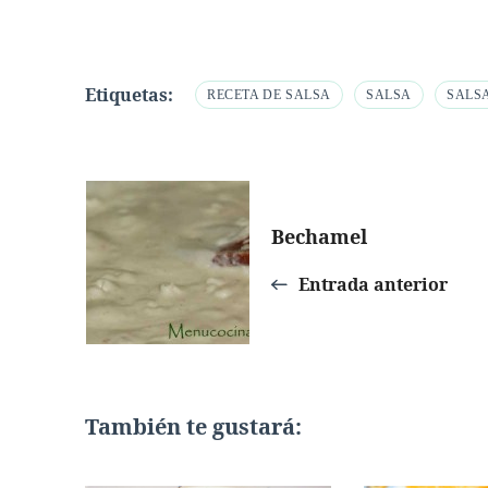
Etiquetas:
RECETA DE SALSA
SALSA
SALS
Navegación
Bechamel
de
Entrada anterior
entradas
También te gustará: