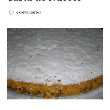
en
4 comentarios
Tarta
de
Nueces