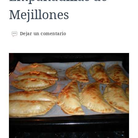
Mejillones
en
Dejar un comentario
Empanadillas
de
Mejillones