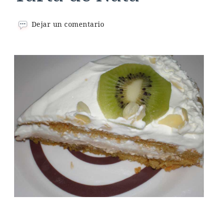
en
Dejar un comentario
Tarta
de
Nata