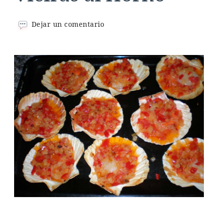
en
Dejar un comentario
Vieiras
al
Horno